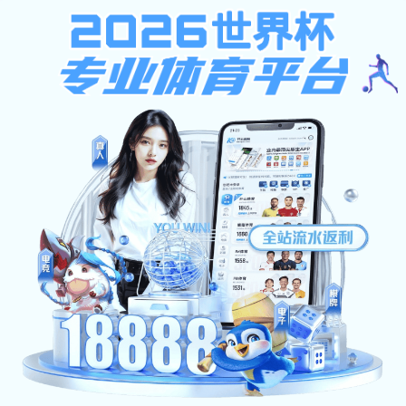
注册入口
开云app网站
—— 比赛