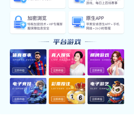
括参与多次欧冠决赛并帮助球队夺冠。他以坚定的防
守和充沛的体能而闻名，在进攻端也能提供有效支
持，使得他成为现代足球中典范性的全能后卫。
2、卡瓦哈尔在战术中的价值
作为右后卫，卡瓦哈尔不仅承担防守责任，还需参与
进攻组织，这使得他的战术价值愈发明显。在齐达内
执掌皇马期间，他被赋予更大的自由度，可以频繁地
助攻前场，为球队创造更多进攻机会。他与边锋之间
形成了默契配合，使得左翼或中路能够产生更强烈威
胁。
此外，卡瓦哈尔在场上的速度和技术使他能够快速回
防，有效阻挡对方进攻。他具备出色的一对一防守能
力，可以很好地应对对手的快速突破。同时，他还善