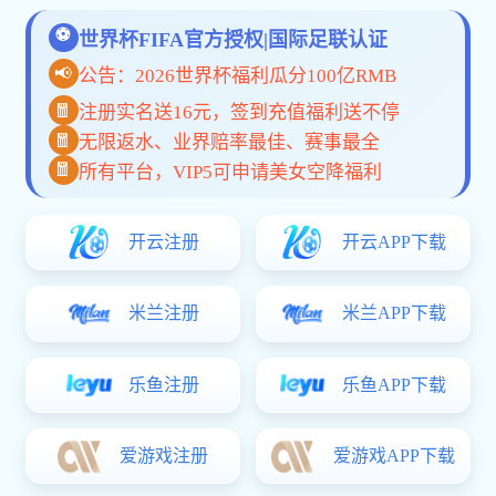
数据从这里开始
覆盖实时赛事、专业数据、高清视频，
开云app
网站APP
与网页版为您提供便捷的体育服务。
APP下载
网页版入口
为什么选择 开云app网站？
用心服务 · 细节决定体验