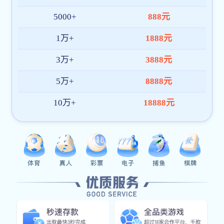
天 × 24 小时不间断在线，响应高效，快速
协助解决访问、账号、数据使用等问题，服
务可靠，沟通顺畅。
隐私与数据保护
采用多重加密策略与权限控制机制，全方位
保障用户信息与数据交互安全。开云app网
站 始终坚持以用户隐私为首要原则，守护每
一次访问。
高效系统响应
无论是赛事浏览、数据调用或内容切换，系
统响应均保持毫秒级速度，极大提升使用流
畅度，让您高效获取 开云app网站-开云(中