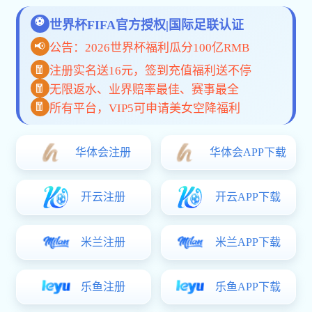
数据从这里开始
覆盖实时赛事、专业数据、高清视频，
开云app
网站APP
与网页版为您提供便捷的体育服务。
APP下载
网页版入口
首页
/
体育新闻
/ 正文
2026-07-08 02:04
55 次阅读
文班亚马季后赛表现惊艳雄鹿或为字母哥