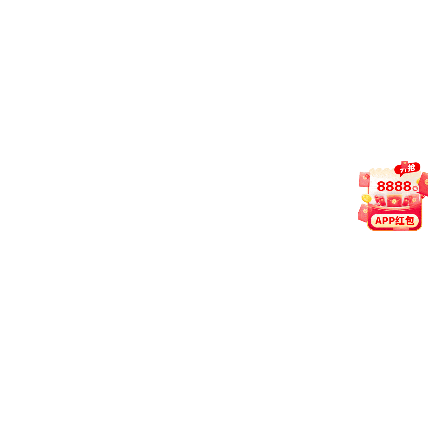
队也意识到拥有一名具备潜力的新星同样具有战略意
义。因此，在考虑交易时，字母哥需要被赋予更高价
值才能吸引足够回报。
这意味着如果雄鹿希望通过交易得到其他实力选手，
他们必须愿意开出更高价格，以体现字母哥作为MVP
级别球员的重要性。从某种意义上说，这也是市场运
作规律的一部分：供应与需求之间不断博弈，从而形
成合理价格区间。
此外，如果雄鹿能够成功找到合适的新任搭档，将有
机会重新构筑争冠体系。而这种改变不仅有助于提高
整体战斗力，还能激发团队氛围，对长远发展产生积
极影响。因此，对于雄鹿而言，把握住这个时机至关
重要，他们必须认真思考下一步战略布局，以确保持